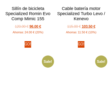
Sillín de bicicleta
Cable batería motor
Specialized Romin Evo
Specialized Turbo Levo /
Comp Mimic 155
Kenevo
120.00
€
96.00
€
115.00
€
103.50
€
Ahorras:
24.00
€
(20%)
Ahorras:
11.50
€
(10%)
GO!
GO!
Sale!
Sale!