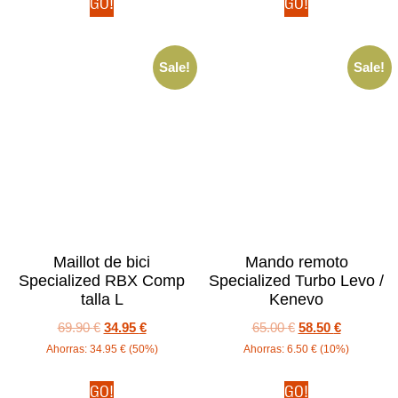
GO!
GO!
Sale!
Sale!
Maillot de bici
Mando remoto
Specialized RBX Comp
Specialized Turbo Levo /
talla L
Kenevo
69.90
€
34.95
€
65.00
€
58.50
€
Ahorras:
34.95
€
(50%)
Ahorras:
6.50
€
(10%)
GO!
GO!