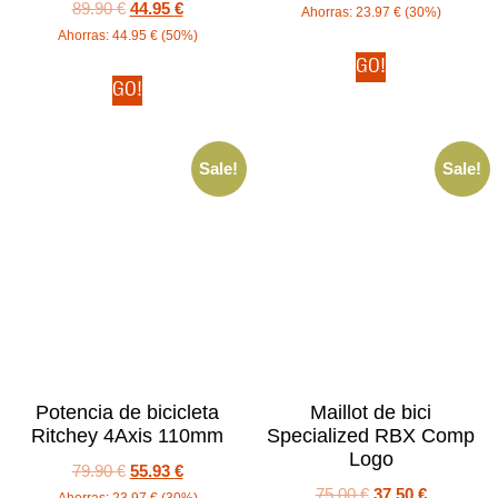
89.90
€
44.95
€
Ahorras:
23.97
€
(30%)
Ahorras:
44.95
€
(50%)
GO!
GO!
Sale!
Sale!
Potencia de bicicleta
Maillot de bici
Ritchey 4Axis 110mm
Specialized RBX Comp
Logo
79.90
€
55.93
€
75.00
€
37.50
€
Ahorras:
23.97
€
(30%)