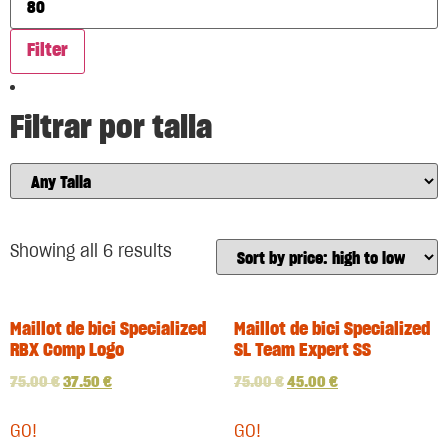
Filter
Filtrar por talla
Showing all 6 results
Maillot de bici Specialized
Maillot de bici Specialized
RBX Comp Logo
SL Team Expert SS
75.00
€
37.50
€
75.00
€
45.00
€
GO!
GO!