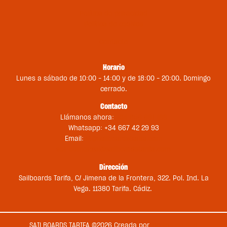
Política de privacidad
Política de cookies
Contacto
Horario
Lunes a sábado de 10:00 – 14:00 y de 18:00 – 20:00. Domingo
cerrado.
Contacto
Llámanos ahora:
+34 956 681 188
Whatsapp: +34 667 42 29 93
Email:
st@sailboardstarifa.com
sbt-comercial@sailboardstarifa.com
Dirección
Sailboards Tarifa, C/ Jimena de la Frontera, 322. Pol. Ind. La
Vega. 11380 Tarifa. Cádiz.
SAILBOARDS TARIFA ©2026 Creada por
Medios en Red