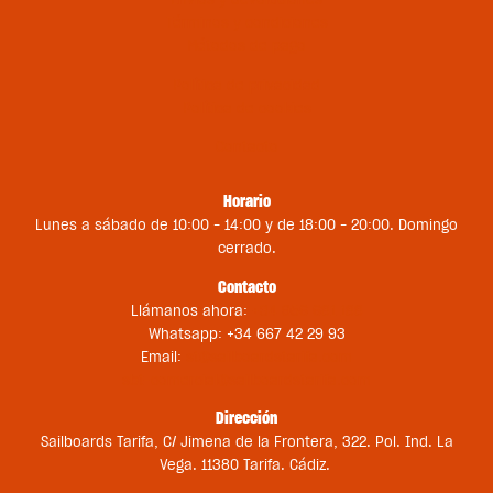
Envíos y devoluciones
Términos y condiciones
Métodos de pago
Política de privacidad
Política de cookies
Contacto
Horario
Lunes a sábado de 10:00 – 14:00 y de 18:00 – 20:00. Domingo
cerrado.
Contacto
Llámanos ahora:
+34 956 681 188
Whatsapp: +34 667 42 29 93
Email:
st@sailboardstarifa.com
sbt-comercial@sailboardstarifa.com
Dirección
Sailboards Tarifa, C/ Jimena de la Frontera, 322. Pol. Ind. La
Vega. 11380 Tarifa. Cádiz.