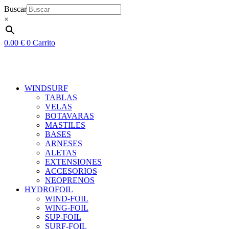
Ir
Buscar
al
×
contenido
0.00
€
0
Carrito
WINDSURF
TABLAS
VELAS
BOTAVARAS
MASTILES
BASES
ARNESES
ALETAS
EXTENSIONES
ACCESORIOS
NEOPRENOS
HYDROFOIL
WIND-FOIL
WING-FOIL
SUP-FOIL
SURF-FOIL