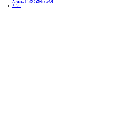
GO!
Ahorras:
34.95
€
(50%)
Sale!