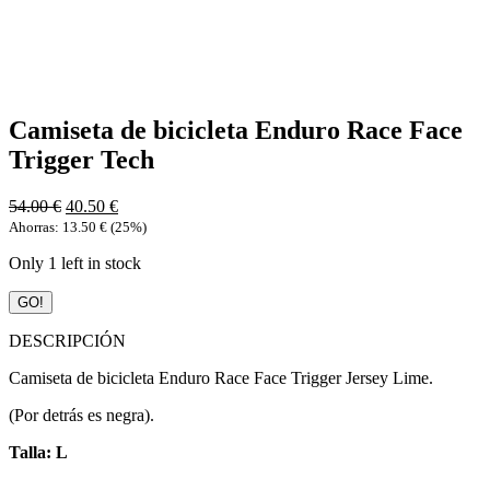
Camiseta de bicicleta Enduro Race Face
Trigger Tech
54.00
€
40.50
€
Ahorras:
13.50
€
(25%)
Only 1 left in stock
Camiseta
GO!
de
bicicleta
DESCRIPCIÓN
Enduro
Race
Camiseta de bicicleta Enduro Race Face Trigger Jersey Lime.
Face
(Por detrás es negra).
Trigger
Tech
Talla: L
quantity