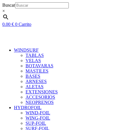
Ir
Buscar
al
×
contenido
0.00
€
0
Carrito
WINDSURF
TABLAS
VELAS
BOTAVARAS
MASTILES
BASES
ARNESES
ALETAS
EXTENSIONES
ACCESORIOS
NEOPRENOS
HYDROFOIL
WIND-FOIL
WING-FOIL
SUP-FOIL
SURF-FOIL