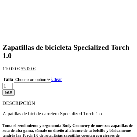
Zapatillas de bicicleta Specialized Torch
1.0
110.00
€
55.00
€
Talla
Clear
Zapatillas
de
GO!
bicicleta
Specialized
DESCRIPCIÓN
Torch
1.0
Zapatillas de bici de carretera Specialized Torch 1.o
quantity
Toma el rendimiento y ergonomía Body Geometry de nuestras zapatillas de
ruta de alta gama, súmale un diseño al alcance de tu bolsillo y básicamente
tendrás las Torch 1.0 de ruta. Estas zapatillas cuentan con cierres de