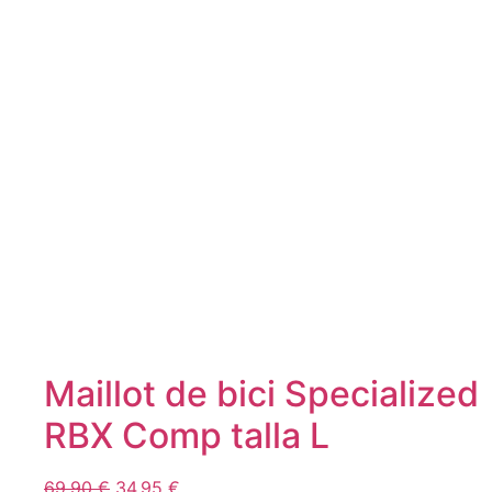
Maillot de bici Specialized
RBX Comp talla L
69.90
€
34.95
€