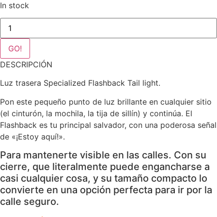
In stock
Luz
trasera
Specialized
Flashback
GO!
Tail
light
DESCRIPCIÓN
quantity
Luz trasera Specialized Flashback Tail light.
Pon este pequeño punto de luz brillante en cualquier sitio
(el cinturón, la mochila, la tija de sillín) y continúa. El
Flashback es tu principal salvador, con una poderosa señal
de «¡Estoy aquí!».
Para mantenerte visible en las calles. Con su
cierre, que literalmente puede engancharse a
casi cualquier cosa, y su tamaño compacto lo
convierte en una opción perfecta para ir por la
calle seguro.