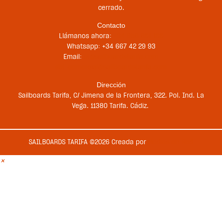
cerrado.
Contacto
Llámanos ahora:
+34 956 681 188
Whatsapp: +34 667 42 29 93
Email:
st@sailboardstarifa.com
sbt-comercial@sailboardstarifa.com
Dirección
Sailboards Tarifa, C/ Jimena de la Frontera, 322. Pol. Ind. La
Vega. 11380 Tarifa. Cádiz.
SAILBOARDS TARIFA ©2026 Creada por
Medios en Red
×