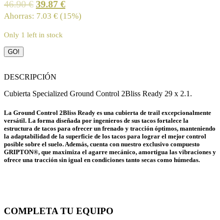
46.90
€
39.87
€
Ahorras:
7.03
€
(15%)
Only 1 left in stock
Cubierta
GO!
de
bicicleta
Specialized
DESCRIPCIÓN
Ground
Cubierta Specialized Ground Control 2Bliss Ready 29 x 2.1.
Control
29
x
La Ground Control 2Bliss Ready es una cubierta de trail excepcionalmente
2.1
versátil. La forma diseñada por ingenieros de sus tacos fortalece la
estructura de tacos para ofrecer un frenado y tracción óptimos, manteniendo
quantity
la adaptabilidad de la superficie de los tacos para lograr el mejor control
posible sobre el suelo. Además, cuenta con nuestro exclusivo compuesto
GRIPTON®, que maximiza el agarre mecánico, amortigua las vibraciones y
ofrece una tracción sin igual en condiciones tanto secas como húmedas.
COMPLETA TU EQUIPO