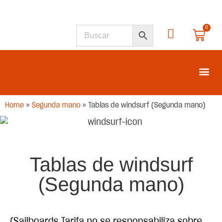
0
SEGUNDA M
Home
»
Segunda mano
»
Tablas de windsurf (Segunda mano)
Tablas de windsurf
(Segunda mano)
(Sailboards Tarifa no se responsabiliza sobre