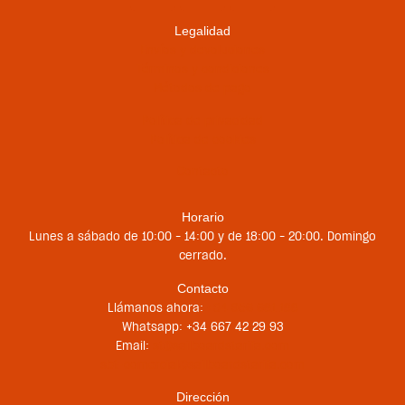
Legalidad
Envíos y devoluciones
Términos y condiciones
Métodos de pago
Política de privacidad
Política de cookies
Contacto
Horario
Lunes a sábado de 10:00 – 14:00 y de 18:00 – 20:00. Domingo
cerrado.
Contacto
Llámanos ahora:
+34 956 681 188
Whatsapp: +34 667 42 29 93
Email:
st@sailboardstarifa.com
sbt-comercial@sailboardstarifa.com
Dirección