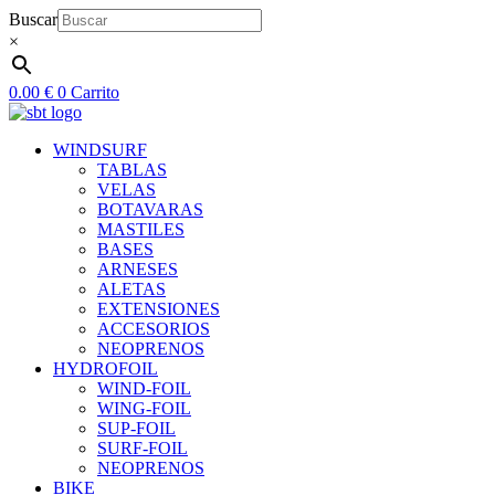
Ir
Buscar
al
×
contenido
0.00
€
0
Carrito
WINDSURF
TABLAS
VELAS
BOTAVARAS
MASTILES
BASES
ARNESES
ALETAS
EXTENSIONES
ACCESORIOS
NEOPRENOS
HYDROFOIL
WIND-FOIL
WING-FOIL
SUP-FOIL
SURF-FOIL
NEOPRENOS
BIKE