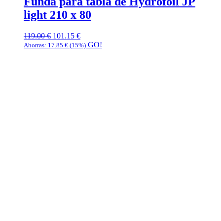
Funda para tabla de Hydrofoil JP
light 210 x 80
119.00
€
101.15
€
GO!
Ahorras:
17.85
€
(15%)