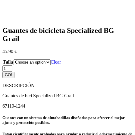
Guantes de bicicleta Specialized BG
Grail
45.90
€
Talla
Clear
Guantes
de
GO!
bicicleta
Specialized
DESCRIPCIÓN
BG
Grail
Guantes de bici Specialized BG Grail.
quantity
67119-1244
Guantes con un sistema de almohadillas diseñadas para ofrecer el mejor
ajuste y protección posibles.
Están científicamente probados para ayudar a reducir el adormecimiento de