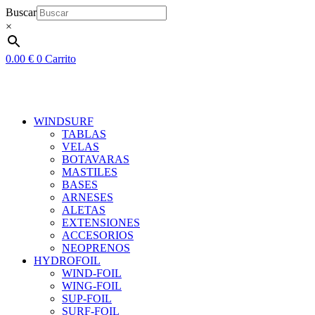
Ir
Buscar
al
×
contenido
0.00
€
0
Carrito
WINDSURF
TABLAS
VELAS
BOTAVARAS
MASTILES
BASES
ARNESES
ALETAS
EXTENSIONES
ACCESORIOS
NEOPRENOS
HYDROFOIL
WIND-FOIL
WING-FOIL
SUP-FOIL
SURF-FOIL