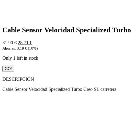
Cable Sensor Velocidad Specialized Turbo
31.90
€
28.71
€
Ahorras:
3.19
€
(10%)
Only 1 left in stock
Cable
GO!
Sensor
Velocidad
DESCRIPCIÓN
Specialized
Turbo
Cable Sensor Velocidad Specialized Turbo Creo SL carretera
Creo
SL
quantity