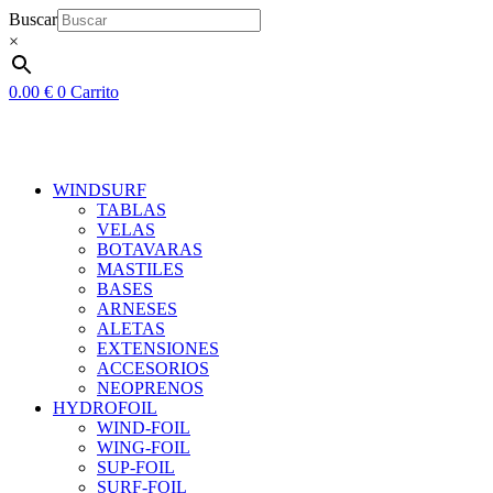
Ir
Buscar
al
×
contenido
0.00
€
0
Carrito
WINDSURF
TABLAS
VELAS
BOTAVARAS
MASTILES
BASES
ARNESES
ALETAS
EXTENSIONES
ACCESORIOS
NEOPRENOS
HYDROFOIL
WIND-FOIL
WING-FOIL
SUP-FOIL
SURF-FOIL