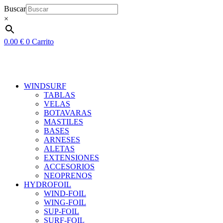
Ir
Buscar
al
×
contenido
0.00
€
0
Carrito
WINDSURF
TABLAS
VELAS
BOTAVARAS
MASTILES
BASES
ARNESES
ALETAS
EXTENSIONES
ACCESORIOS
NEOPRENOS
HYDROFOIL
WIND-FOIL
WING-FOIL
SUP-FOIL
SURF-FOIL