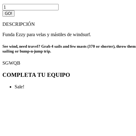
Funda
para
GO!
velas
Ezzy
DESCRIPCIÓN
Quiver
Bag
Funda Ezzy para velas y mástiles de windsurf.
quantity
See wind, need travel? Grab 4 sails and few masts (370 or shorter), throw them 
sailing or bump-n-jump trip.
SGWQB
COMPLETA TU EQUIPO
Sale!