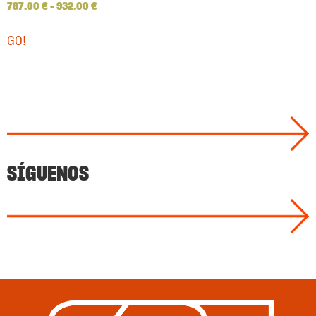
787.00
€
–
932.00
€
GO!
SÍGUENOS