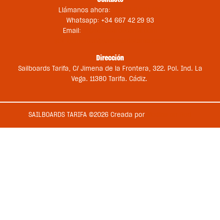
Llámanos ahora:
+34 956 681 188
Whatsapp: +34 667 42 29 93
Email:
st@sailboardstarifa.com
sbt-comercial@sailboardstarifa.com
Dirección
Sailboards Tarifa, C/ Jimena de la Frontera, 322. Pol. Ind. La
Vega. 11380 Tarifa. Cádiz.
SAILBOARDS TARIFA ©2026 Creada por
Medios en Red