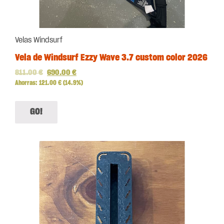
Velas Windsurf
Vela de Windsurf Ezzy Wave 3.7 custom color 2026
811.00
€
690.00
€
Ahorras:
121.00
€
(14.9%)
GO!