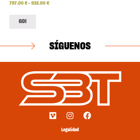
787.00
€
–
932.00
€
GO!
SÍGUENOS
Legalidad
Envíos y devoluciones