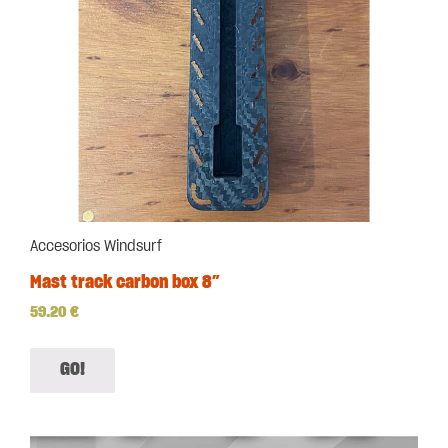
Accesorios Windsurf
Mast track carbon box 8″
59.20
€
GO!