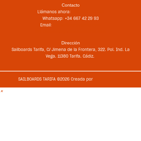
Contacto
Llámanos ahora:
+34 956 681 188
Whatsapp: +34 667 42 29 93
Email:
st@sailboardstarifa.com
sbt-comercial@sailboardstarifa.com
Dirección
Sailboards Tarifa, C/ Jimena de la Frontera, 322. Pol. Ind. La
Vega. 11380 Tarifa. Cádiz.
SAILBOARDS TARIFA ©2026 Creada por
Medios en Red
×