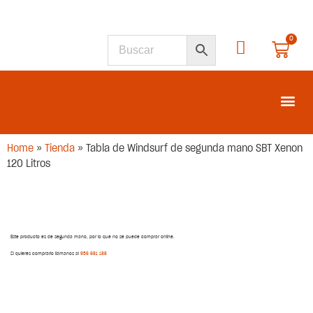
0
SEGUNDA M
Home
»
Tienda
»
Tabla de Windsurf de segunda mano SBT Xenon
120 Litros
Este producto es de segunda mano, por lo que no se puede comprar online.
Si quieres comprarlo llámanos al
956 681 188