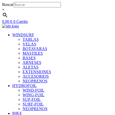
Ir
Buscar
al
×
contenido
0.00
€
0
Carrito
WINDSURF
TABLAS
VELAS
BOTAVARAS
MASTILES
BASES
ARNESES
ALETAS
EXTENSIONES
ACCESORIOS
NEOPRENOS
HYDROFOIL
WIND-FOIL
WING-FOIL
SUP-FOIL
SURF-FOIL
NEOPRENOS
BIKE