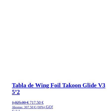
Tabla de Wing Foil Takoon Glide V3
5’2
1,025.00
€
717.50
€
GO!
Ahorras:
307.50
€
(30%)