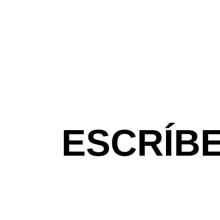
WIND-FOIL
WING
ESCRÍB