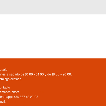
orario
unes a sábado de 10:00 – 14:00 y de 18:00 – 20:00.
omingo cerrado.
ontacto
lámanos ahora:
+34 956 681 188
hatsapp: +34 667 42 29 93
mail:
st@sailboardstarifa.com