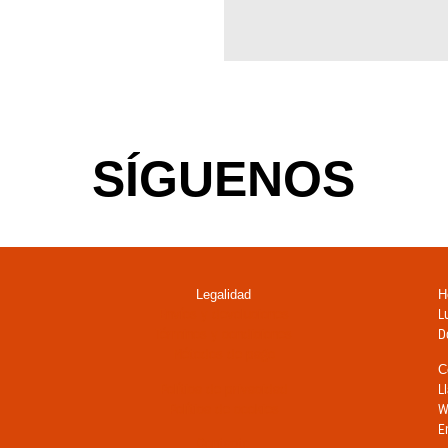
SÍGUENOS
Legalidad
H
Envíos y devoluciones
L
Términos y condiciones
D
Métodos de pago
C
Política de privacidad
L
Política de cookies
W
E
Contacto