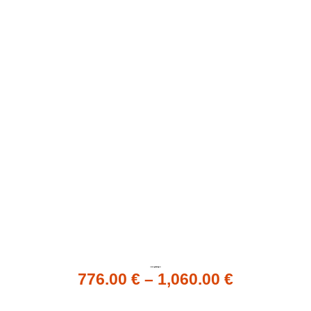
Ala de Wing Foil Ezzy The Flight V2
776.00
€
–
1,060.00
€