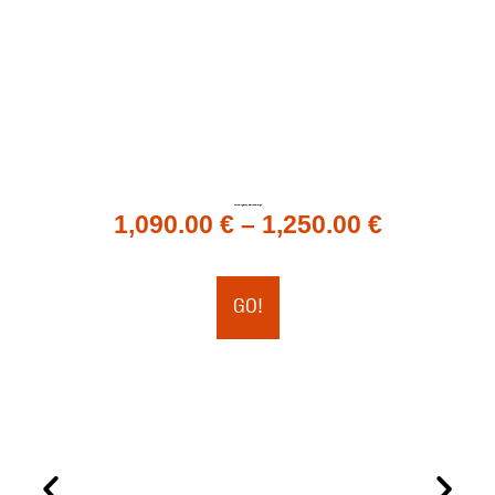
Tabla de Wing Foil SBT Ave Fenix. (Por encargo)
1,090.00
€
–
1,250.00
€
GO!