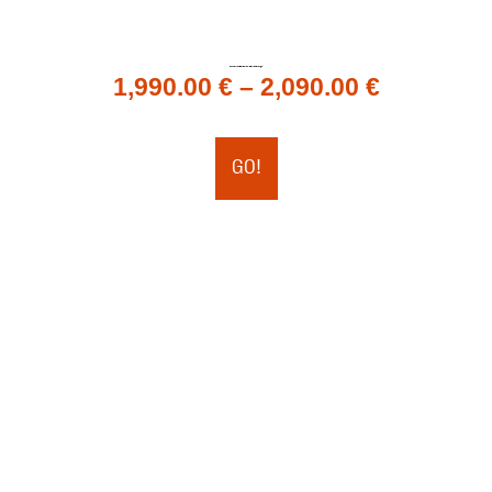
Tabla de Windsurf Foil custom SBT Ave Fenix. (Por encargo)
1,990.00
€
–
2,090.00
€
GO!