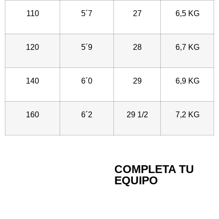
110
5´7
27
6,5 KG
120
5´9
28
6,7 KG
140
6´0
29
6,9 KG
160
6´2
29 1/2
7,2 KG
COMPLETA TU
EQUIPO