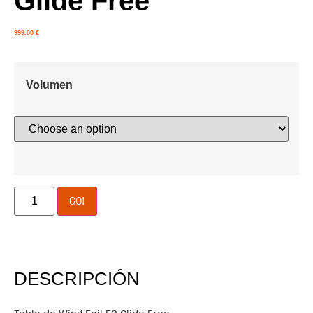
Glide Free
999.00
€
Volumen
GO!
DESCRIPCIÓN