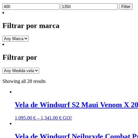
Min
Max
Filter
price
price
Filtrar por marca
Filtrar por
Showing all 28 results
Vela de Windsurf S2 Maui Venom X 2
1,095.00
€
–
1,341.00
€
GO!
Vela de Windsurf Neilpryde Combat P