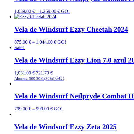
1,039.00
€
–
1,269.00
€
GO!
Vela de Windsurf Ezzy Cheetah 2024
875.00
€
–
1,044.00
€
GO!
Sale!
Vela de Windsurf Ezzy Lion 7.0 azul 2
1,031.00
€
721.70
€
GO!
Ahorras:
309.30
€
(30%)
Vela de Windsurf Neilpryde Combat 
799.00
€
–
999.00
€
GO!
Vela de Windsurf Ezzy Zeta 2025