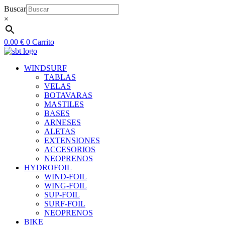
Ir
Buscar
al
×
contenido
0.00
€
0
Carrito
WINDSURF
TABLAS
VELAS
BOTAVARAS
MASTILES
BASES
ARNESES
ALETAS
EXTENSIONES
ACCESORIOS
NEOPRENOS
HYDROFOIL
WIND-FOIL
WING-FOIL
SUP-FOIL
SURF-FOIL
NEOPRENOS
BIKE