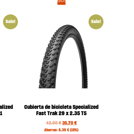
GO!
Sale!
Sale!
alized
Cubierta de bicicleta Specialized
1
Fast Trak 29 x 2.35 T5
42.00
€
35.70
€
Ahorras:
6.30
€
(15%)