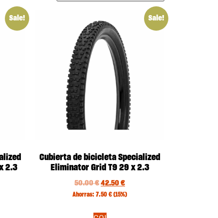
Sale!
Sale!
alized
Cubierta de bicicleta Specialized
x 2.3
Eliminator Grid T9 29 x 2.3
50.00
€
42.50
€
Ahorras:
7.50
€
(15%)