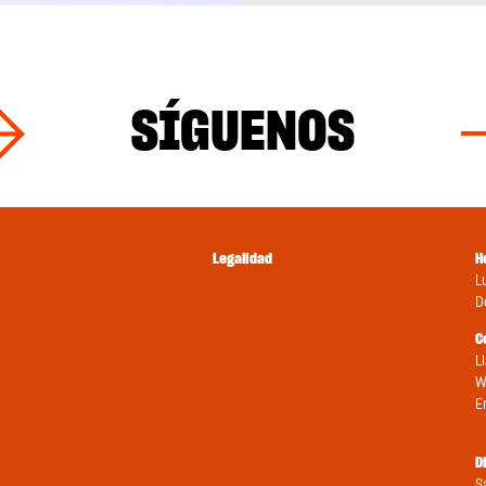
SÍGUENOS
Legalidad
H
Envíos y devoluciones
L
Términos y condiciones
D
Métodos de pago
C
Política de privacidad
L
Política de cookies
W
E
Contacto
s
D
S