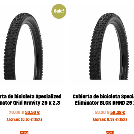
Sale!
rta de bicicleta Specialized
Cubierta de bicicleta Speci
nator Grid Gravity 29 x 2.3
Eliminator BLCK DMND 29 
70.00
€
59.50
€
59.90
€
50.92
€
Ahorras:
10.50
€
(15%)
Ahorras:
8.98
€
(15%)