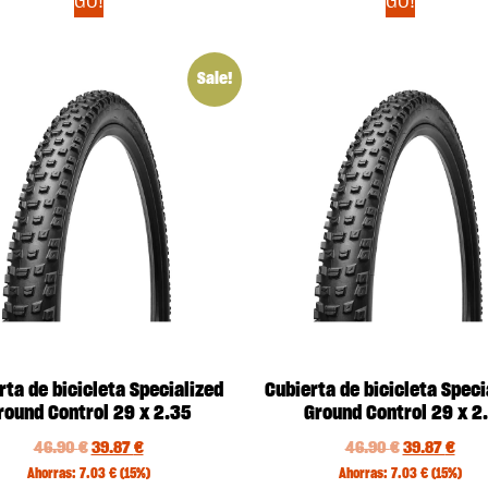
GO!
GO!
Sale!
rta de bicicleta Specialized
Cubierta de bicicleta Speci
round Control 29 x 2.35
Ground Control 29 x 2.
46.90
€
39.87
€
46.90
€
39.87
€
Ahorras:
7.03
€
(15%)
Ahorras:
7.03
€
(15%)