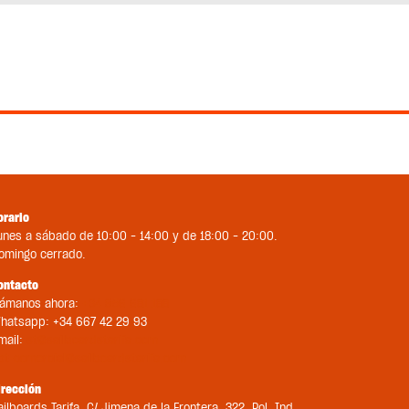
orario
unes a sábado de 10:00 – 14:00 y de 18:00 – 20:00.
omingo cerrado.
ontacto
lámanos ahora:
+34 956 681 188
hatsapp: +34 667 42 29 93
mail:
st@sailboardstarifa.com
bt-comercial@sailboardstarifa.com
irección
ailboards Tarifa, C/ Jimena de la Frontera, 322. Pol. Ind.