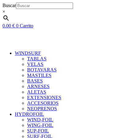
Ir
Buscar
al
×
contenido
0.00
€
0
Carrito
WINDSURF
TABLAS
VELAS
BOTAVARAS
MASTILES
BASES
ARNESES
ALETAS
EXTENSIONES
ACCESORIOS
NEOPRENOS
HYDROFOIL
WIND-FOIL
WING-FOIL
SUP-FOIL
SURF-FOIL