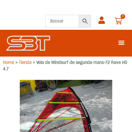
0
SEGUNDA M
Home
»
Tienda
»
Vela de Windsurf de segunda mano F2 Rave HD
4.7