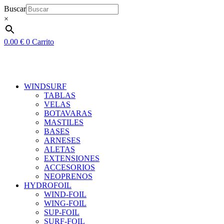
Ir
Buscar
al
×
contenido
0.00
€
0
Carrito
WINDSURF
TABLAS
VELAS
BOTAVARAS
MASTILES
BASES
ARNESES
ALETAS
EXTENSIONES
ACCESORIOS
NEOPRENOS
HYDROFOIL
WIND-FOIL
WING-FOIL
SUP-FOIL
SURF-FOIL