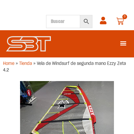
0
SEGUNDA M
Home
»
Tienda
»
Vela de Windsurf de segunda mano Ezzy Zeta
4.2