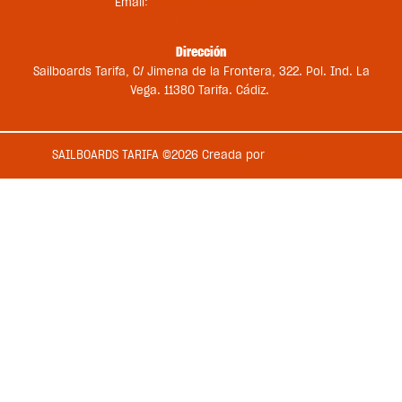
Email:
st@sailboardstarifa.com
sbt-comercial@sailboardstarifa.com
Dirección
Sailboards Tarifa, C/ Jimena de la Frontera, 322. Pol. Ind. La
Vega. 11380 Tarifa. Cádiz.
SAILBOARDS TARIFA ©2026 Creada por
Medios en Red