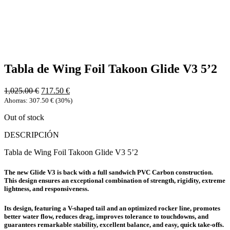
Tabla de Wing Foil Takoon Glide V3 5’2
1,025.00
€
717.50
€
Ahorras:
307.50
€
(30%)
Out of stock
DESCRIPCIÓN
Tabla de Wing Foil Takoon Glide V3 5’2
The new Glide V3 is back with a full sandwich PVC Carbon construction.
This design ensures an exceptional combination of strength, rigidity, extreme
lightness, and responsiveness.
Its design, featuring a V-shaped tail and an optimized rocker line, promotes
better water flow, reduces drag, improves tolerance to touchdowns, and
guarantees remarkable stability, excellent balance, and easy, quick take-offs.