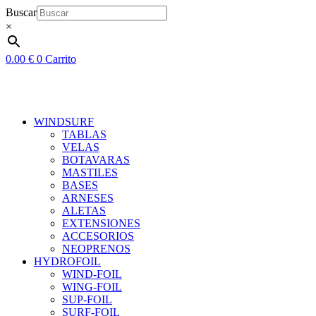
Ir
Buscar
al
×
contenido
0.00
€
0
Carrito
WINDSURF
TABLAS
VELAS
BOTAVARAS
MASTILES
BASES
ARNESES
ALETAS
EXTENSIONES
ACCESORIOS
NEOPRENOS
HYDROFOIL
WIND-FOIL
WING-FOIL
SUP-FOIL
SURF-FOIL