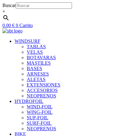
Ir
Buscar
al
×
contenido
0.00
€
0
Carrito
WINDSURF
TABLAS
VELAS
BOTAVARAS
MASTILES
BASES
ARNESES
ALETAS
EXTENSIONES
ACCESORIOS
NEOPRENOS
HYDROFOIL
WIND-FOIL
WING-FOIL
SUP-FOIL
SURF-FOIL
NEOPRENOS
BIKE