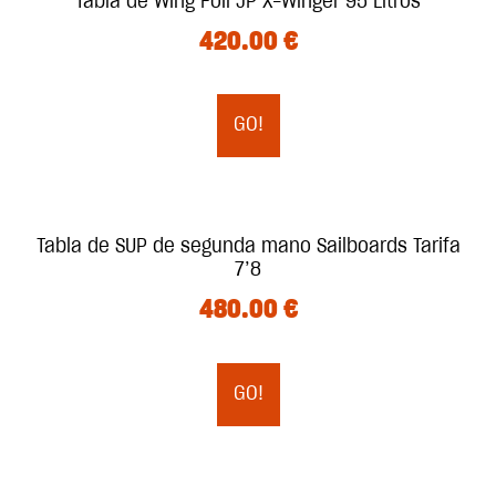
Tabla de Wing Foil JP X-Winger 95 Litros
420.00
€
GO!
Tabla de SUP de segunda mano Sailboards Tarifa
7’8
480.00
€
GO!