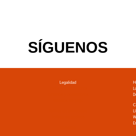
SÍGUENOS
Legalidad
H
Envíos y devoluciones
L
Términos y condiciones
D
Métodos de pago
C
Política de privacidad
L
Política de cookies
W
E
Contacto
s