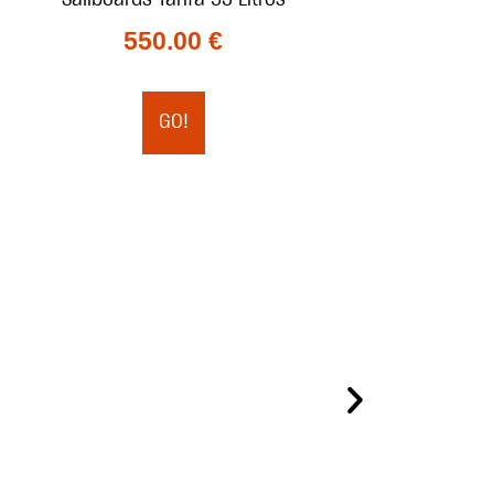
550.00
€
GO!