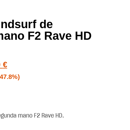
indsurf de
mano F2 Rave HD
0
€
(47.8%)
segunda mano F2 Rave HD.