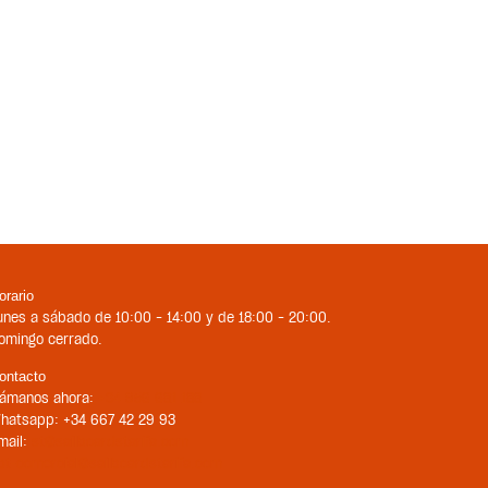
orario
unes a sábado de 10:00 – 14:00 y de 18:00 – 20:00.
omingo cerrado.
ontacto
lámanos ahora:
+34 956 681 188
hatsapp: +34 667 42 29 93
mail:
st@sailboardstarifa.com
bt-comercial@sailboardstarifa.com