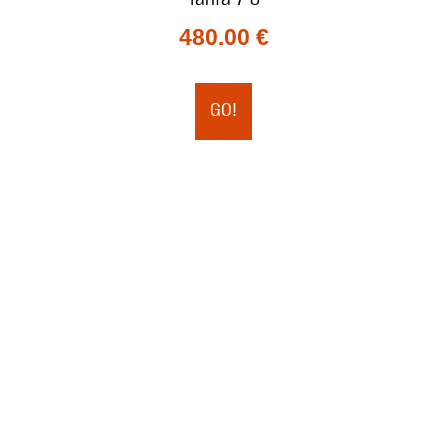
480.00
€
GO!