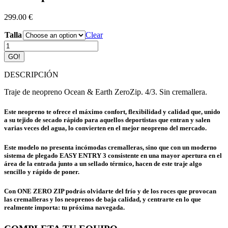
299.00
€
Talla
Clear
Traje
de
GO!
Neopreno
4/3
DESCRIPCIÓN
Ocean
&
Traje de neopreno Ocean & Earth ZeroZip. 4/3. Sin cremallera.
Earth
ZeroZip
Este neopreno te ofrece el máximo confort, flexibilidad y calidad que, unido
quantity
a su tejido de secado rápido para aquellos deportistas que entran y salen
varias veces del agua, lo convierten en el mejor neopreno del mercado.
Este modelo no presenta incómodas cremalleras, sino que con un moderno
sistema de plegado EASY ENTRY 3 consistente en una mayor apertura en el
área de la entrada junto a un sellado térmico, hacen de este traje algo
sencillo y rápido de poner.
Con ONE ZERO ZIP podrás olvidarte del frío y de los roces que provocan
las cremalleras y los neoprenos de baja calidad, y centrarte en lo que
realmente importa: tu próxima navegada.