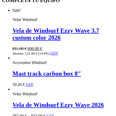
COMPLETA TU EQUIPO
Sale!
Velas Windsurf
Vela de Windsurf Ezzy Wave 3.7
custom color 2026
811.00
€
690.00
€
GO!
Ahorras:
121.00
€
(14.9%)
Accesorios Windsurf
Mast track carbon box 8″
59.20
€
GO!
Velas Windsurf
Vela de Windsurf Ezzy Wave 2026
787.00
€
–
932.00
€
GO!