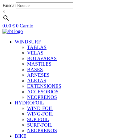
Ir
Buscar
al
×
contenido
0.00
€
0
Carrito
WINDSURF
TABLAS
VELAS
BOTAVARAS
MASTILES
BASES
ARNESES
ALETAS
EXTENSIONES
ACCESORIOS
NEOPRENOS
HYDROFOIL
WIND-FOIL
WING-FOIL
SUP-FOIL
SURF-FOIL
NEOPRENOS
BIKE