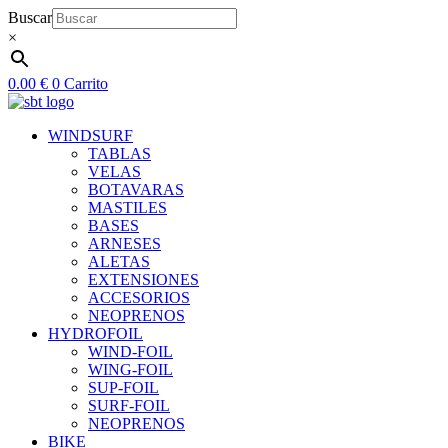
Ir
Buscar
al
×
contenido
0.00
€
0
Carrito
WINDSURF
TABLAS
VELAS
BOTAVARAS
MASTILES
BASES
ARNESES
ALETAS
EXTENSIONES
ACCESORIOS
NEOPRENOS
HYDROFOIL
WIND-FOIL
WING-FOIL
SUP-FOIL
SURF-FOIL
NEOPRENOS
BIKE