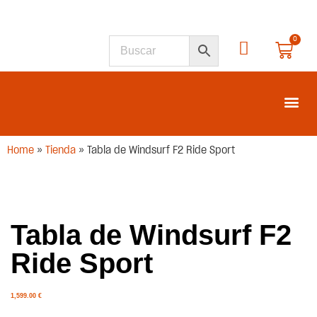
0
SEGUNDA M
Home
»
Tienda
»
Tabla de Windsurf F2 Ride Sport
Tabla de Windsurf F2
Ride Sport
1,599.00
€