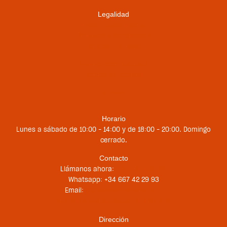
Legalidad
Envíos y devoluciones
Términos y condiciones
Métodos de pago
Política de privacidad
Política de cookies
Contacto
Horario
Lunes a sábado de 10:00 – 14:00 y de 18:00 – 20:00. Domingo
cerrado.
Contacto
Llámanos ahora:
+34 956 681 188
Whatsapp: +34 667 42 29 93
Email:
st@sailboardstarifa.com
sbt-comercial@sailboardstarifa.com
Dirección