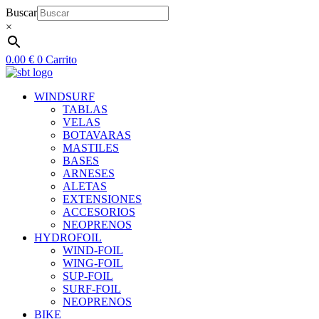
Ir
Buscar
al
×
contenido
0.00
€
0
Carrito
WINDSURF
TABLAS
VELAS
BOTAVARAS
MASTILES
BASES
ARNESES
ALETAS
EXTENSIONES
ACCESORIOS
NEOPRENOS
HYDROFOIL
WIND-FOIL
WING-FOIL
SUP-FOIL
SURF-FOIL
NEOPRENOS
BIKE