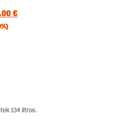
2.00
€
0%)
ek 134 litros.