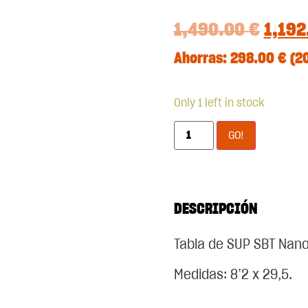
1,490.00
€
1,19
Ahorras:
298.00
€
(2
Only 1 left in stock
GO!
DESCRIPCIÓN
Tabla de SUP SBT Nanot
Medidas: 8’2 x 29,5.