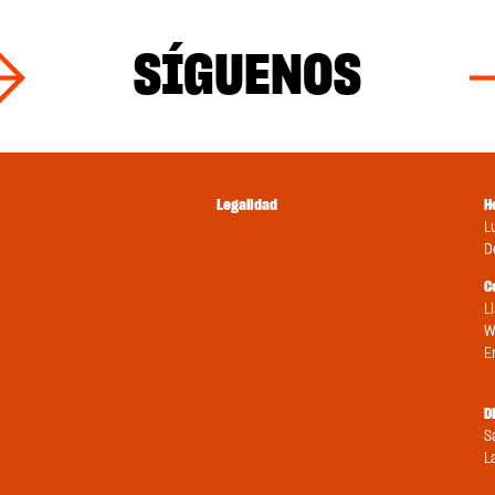
SÍGUENOS
Legalidad
H
Envíos y devoluciones
L
Términos y condiciones
D
Métodos de pago
C
Política de privacidad
L
Política de cookies
W
E
Contacto
s
D
S
L