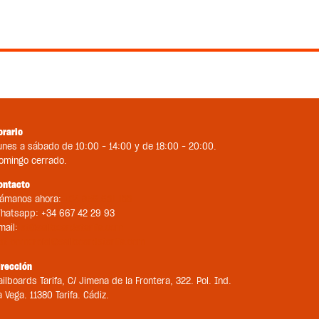
orario
unes a sábado de 10:00 – 14:00 y de 18:00 – 20:00.
omingo cerrado.
ontacto
lámanos ahora:
+34 956 681 188
hatsapp: +34 667 42 29 93
mail:
st@sailboardstarifa.com
bt-comercial@sailboardstarifa.com
irección
ailboards Tarifa, C/ Jimena de la Frontera, 322. Pol. Ind.
a Vega. 11380 Tarifa. Cádiz.