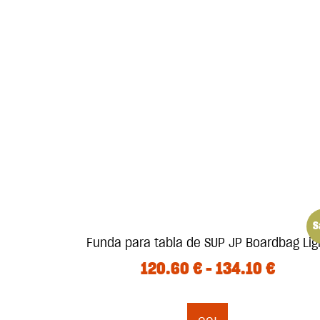
S
Funda para tabla de SUP JP Boardbag Lig
120.60
€
–
134.10
€