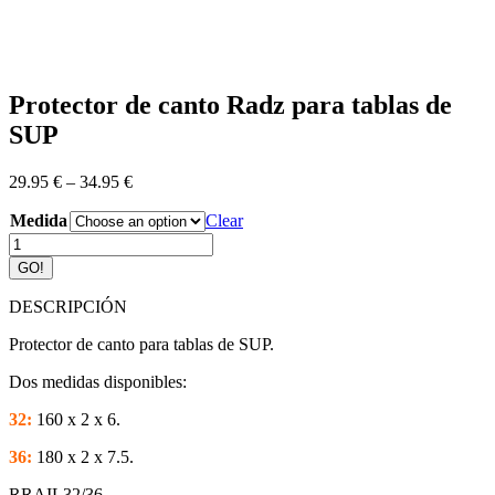
Protector de canto Radz para tablas de
SUP
29.95
€
–
34.95
€
Medida
Clear
Protector
de
GO!
canto
Radz
DESCRIPCIÓN
para
tablas
Protector de canto para tablas de SUP.
de
SUP
Dos medidas disponibles:
quantity
32:
160 x 2 x 6.
36:
180 x 2 x 7.5.
RRAIL32/36