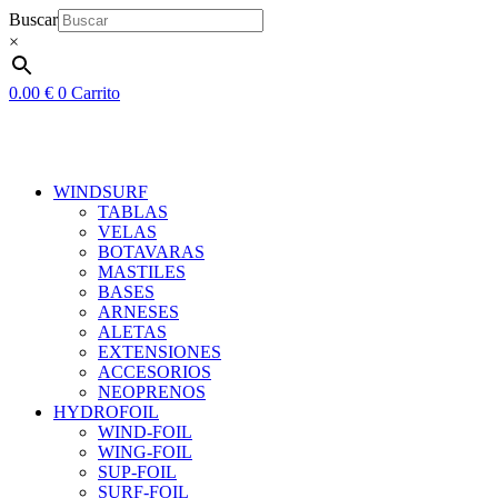
Ir
Buscar
al
×
contenido
0.00
€
0
Carrito
WINDSURF
TABLAS
VELAS
BOTAVARAS
MASTILES
BASES
ARNESES
ALETAS
EXTENSIONES
ACCESORIOS
NEOPRENOS
HYDROFOIL
WIND-FOIL
WING-FOIL
SUP-FOIL
SURF-FOIL