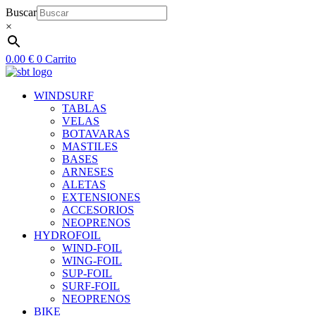
Ir
Buscar
al
×
contenido
0.00
€
0
Carrito
WINDSURF
TABLAS
VELAS
BOTAVARAS
MASTILES
BASES
ARNESES
ALETAS
EXTENSIONES
ACCESORIOS
NEOPRENOS
HYDROFOIL
WIND-FOIL
WING-FOIL
SUP-FOIL
SURF-FOIL
NEOPRENOS
BIKE