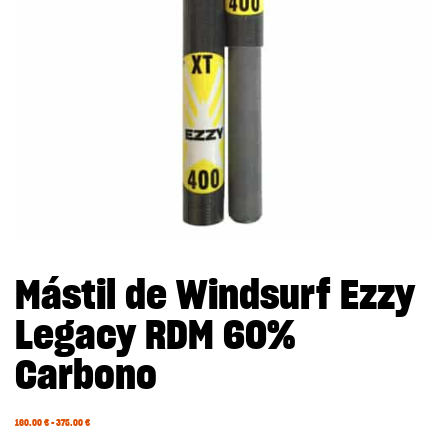
Mástil de Windsurf Ezzy
Legacy RDM 60%
Carbono
160.00
€
–
375.00
€