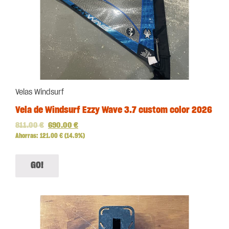
Velas Windsurf
Vela de Windsurf Ezzy Wave 3.7 custom color 2026
811.00
€
690.00
€
Ahorras:
121.00
€
(14.9%)
GO!