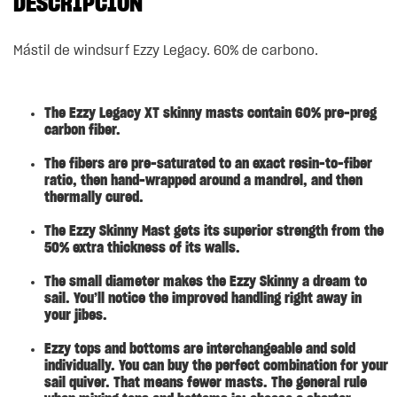
DESCRIPCIÓN
Mástil de windsurf Ezzy Legacy. 60% de carbono.
The Ezzy Legacy XT skinny masts contain 60% pre-preg
carbon fiber.
The fibers are pre-saturated to an exact resin-to-fiber
ratio, then hand-wrapped around a mandrel, and then
thermally cured.
The Ezzy Skinny Mast gets its superior strength from the
50% extra thickness of its walls.
The small diameter makes the Ezzy Skinny a dream to
sail. You’ll notice the improved handling right away in
your jibes.
Ezzy tops and bottoms are interchangeable and sold
individually. You can buy the perfect combination for your
sail quiver. That means fewer masts. The general rule