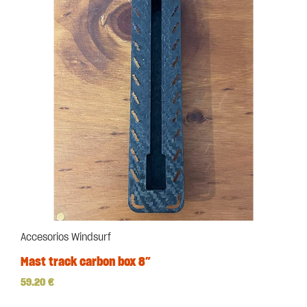
Accesorios Windsurf
Mast track carbon box 8″
59.20
€