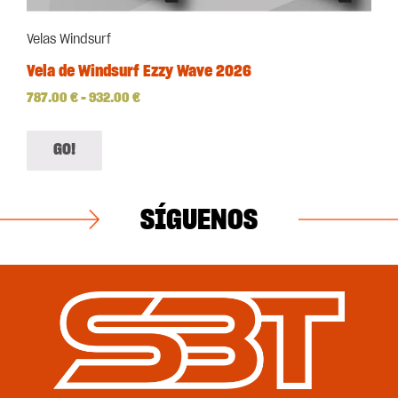
Velas Windsurf
Vela de Windsurf Ezzy Wave 2026
787.00
€
–
932.00
€
GO!
SÍGUENOS