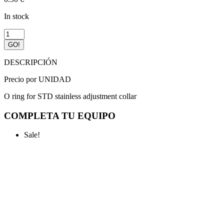
In stock
Goma
de
GO!
cierre
para
DESCRIPCIÓN
alargador
Aeron
Precio por UNIDAD
SDM
quantity
O ring for STD stainless adjustment collar
COMPLETA TU EQUIPO
Sale!