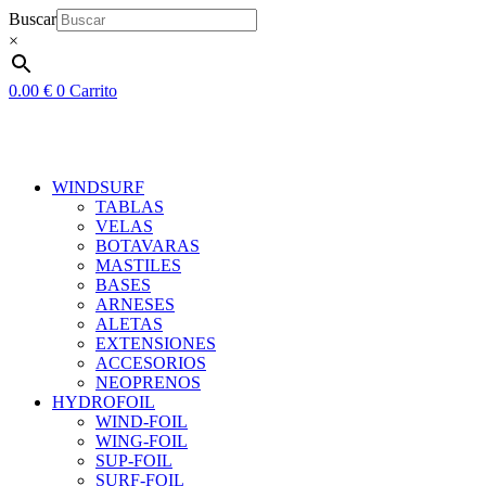
Ir
Buscar
al
×
contenido
0.00
€
0
Carrito
WINDSURF
TABLAS
VELAS
BOTAVARAS
MASTILES
BASES
ARNESES
ALETAS
EXTENSIONES
ACCESORIOS
NEOPRENOS
HYDROFOIL
WIND-FOIL
WING-FOIL
SUP-FOIL
SURF-FOIL