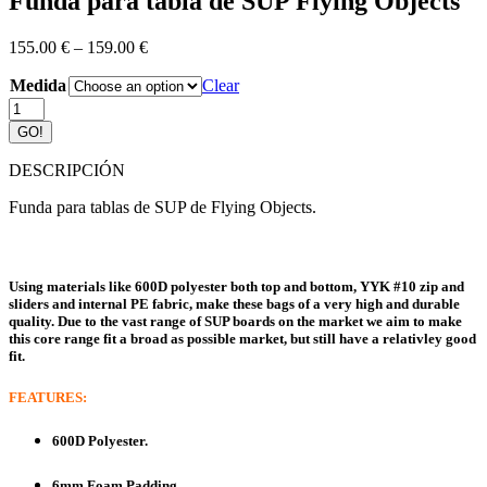
Funda para tabla de SUP Flying Objects
155.00
€
–
159.00
€
Medida
Clear
Funda
para
GO!
tabla
de
DESCRIPCIÓN
SUP
Flying
Funda para tablas de SUP de Flying Objects.
Objects
quantity
Using materials like 600D polyester both top and bottom, YYK #10 zip and
sliders and internal PE fabric, make these bags of a very high and durable
quality. Due to the vast range of SUP boards on the market we aim to make
this core range fit a broad as possible market, but still have a relativley good
fit.
FEATURES:
600D Polyester.
6mm Foam Padding.