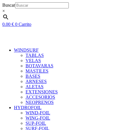
Ir
Buscar
al
×
contenido
0.00
€
0
Carrito
WINDSURF
TABLAS
VELAS
BOTAVARAS
MASTILES
BASES
ARNESES
ALETAS
EXTENSIONES
ACCESORIOS
NEOPRENOS
HYDROFOIL
WIND-FOIL
WING-FOIL
SUP-FOIL
SURF-FOIL