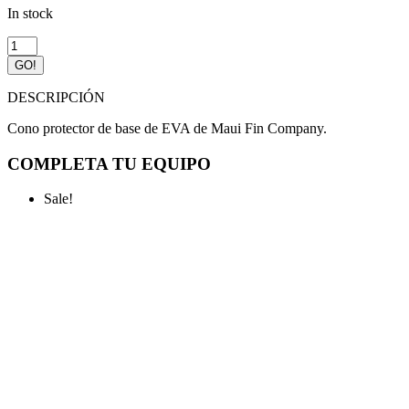
In stock
Cono
protector
GO!
de
base
DESCRIPCIÓN
windsurf
MFC
Cono protector de base de EVA de Maui Fin Company.
Volcano
quantity
COMPLETA TU EQUIPO
Sale!