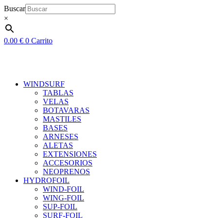
Ir
Buscar
al
×
contenido
0.00
€
0
Carrito
WINDSURF
TABLAS
VELAS
BOTAVARAS
MASTILES
BASES
ARNESES
ALETAS
EXTENSIONES
ACCESORIOS
NEOPRENOS
HYDROFOIL
WIND-FOIL
WING-FOIL
SUP-FOIL
SURF-FOIL