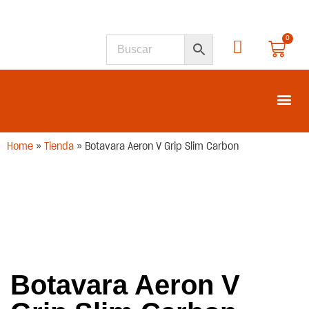
0
SEGUNDA M
Home
»
Tienda
»
Botavara Aeron V Grip Slim Carbon
Botavara Aeron V