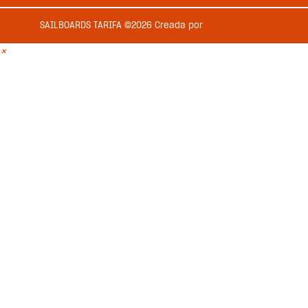
SAILBOARDS TARIFA ©2026 Creada por
Medios en Red
×