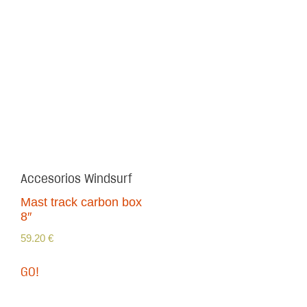
Accesorios Windsurf
Mast track carbon box
8″
59.20
€
GO!