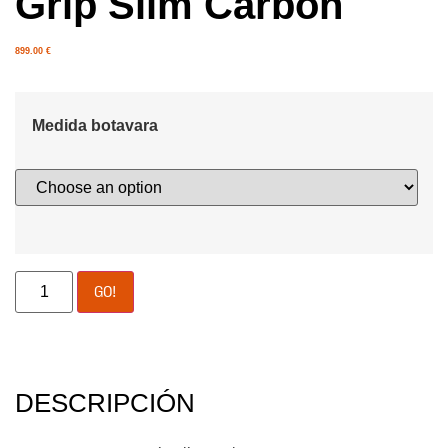
Grip Slim Carbon
899.00
€
Medida botavara
GO!
DESCRIPCIÓN