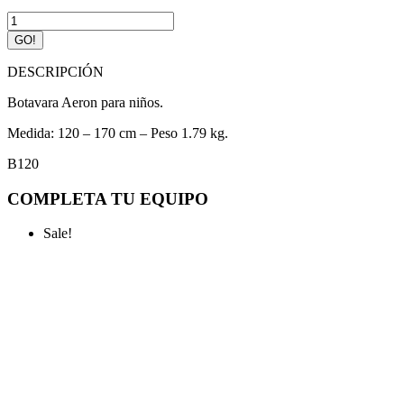
Botavara
Aeron
GO!
Kids
120-
DESCRIPCIÓN
170
quantity
Botavara Aeron para niños.
Medida: 120 – 170 cm – Peso 1.79 kg.
B120
COMPLETA TU EQUIPO
Sale!