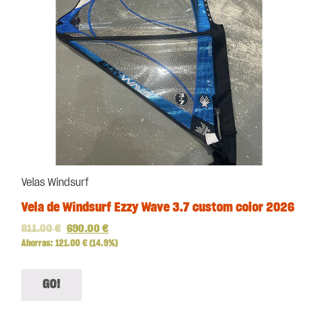
Velas Windsurf
Vela de Windsurf Ezzy Wave 3.7 custom color 2026
811.00
€
690.00
€
Ahorras:
121.00
€
(14.9%)
GO!