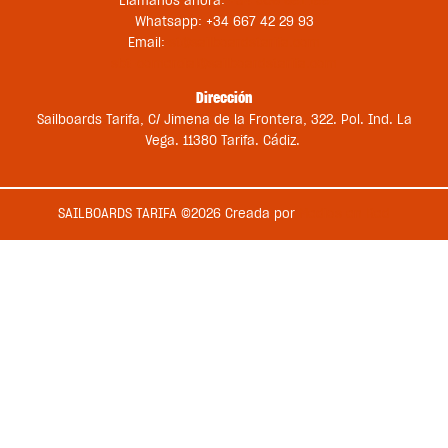
Llámanos ahora:
+34 956 681 188
Whatsapp: +34 667 42 29 93
Email:
st@sailboardstarifa.com
sbt-comercial@sailboardstarifa.com
Dirección
Sailboards Tarifa, C/ Jimena de la Frontera, 322. Pol. Ind. La
Vega. 11380 Tarifa. Cádiz.
SAILBOARDS TARIFA ©2026 Creada por
Medios en Red