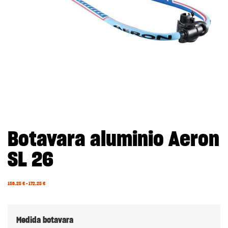
Botavara aluminio Aeron
SL 26
159.25
€
–
172.25
€
Medida botavara