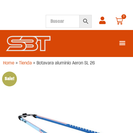
0
SEGUNDA M
Home
»
Tienda
»
Botavara aluminio Aeron SL 26
Sale!