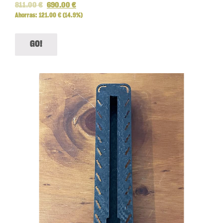
811.00
€
690.00
€
Ahorras:
121.00
€
(14.9%)
GO!