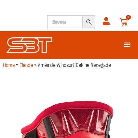
0
SEGUNDA M
Home
»
Tienda
»
Arnés de Windsurf Dakine Renegade