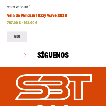
Velas Windsurf
Vela de Windsurf Ezzy Wave 2026
787.00
€
–
932.00
€
GO!
SÍGUENOS