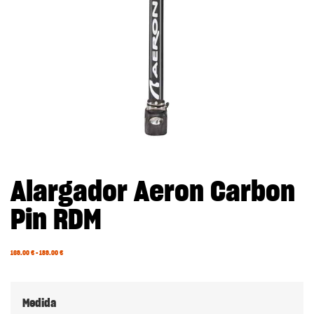
Alargador Aeron Carbon
Pin RDM
169.00
€
–
189.00
€
Medida