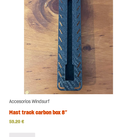
Accesorios Windsurf
Mast track carbon box 8″
59.20
€