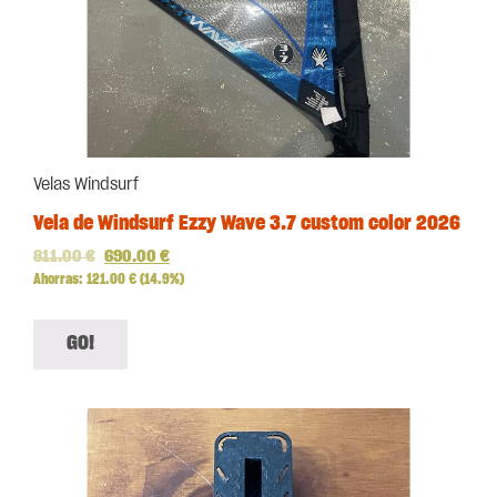
Velas Windsurf
Vela de Windsurf Ezzy Wave 3.7 custom color 2026
811.00
€
690.00
€
Ahorras:
121.00
€
(14.9%)
GO!