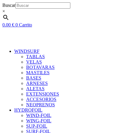
Ir
Buscar
al
×
contenido
0.00
€
0
Carrito
WINDSURF
TABLAS
VELAS
BOTAVARAS
MASTILES
BASES
ARNESES
ALETAS
EXTENSIONES
ACCESORIOS
NEOPRENOS
HYDROFOIL
WIND-FOIL
WING-FOIL
SUP-FOIL
SURF-FOIL